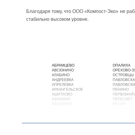
Благодаря тому, что ООО «Компост-Эко» не рабо
стабильно высоком уровне.
АБРАМЦЕВО
ОПАЛИХА
АВСЮНИНО
ОРЕХОВО-З
АЛАБИНО
ОСТРОВЦЫ
АНДРЕЕВКА
ПАВЛОВСКА
АПРЕЛЕВКА
ПАВЛОВСКИ
АРХАНГЕЛЬСКОЕ
ПЕНИНО
АШИТКОВО
ПЕРВОМАЙ
АШУКИНО
ПЕРЕСВЕТ
БАКШЕЕВО
ПЕСКИ
БАЛАШИХА
ПИРОГОВС
БАРВИХА
ПОВАРОВО
БАРЫБИНО
ПОДОЛЬСК
БЕЛООЗЕРСКИЙ
ПОЛУШКИН
БЕЛООМУТ
ПОСЕЛОК В
БЕЛЫЕ СТОЛБЫ
ПОСЕЛОК Б