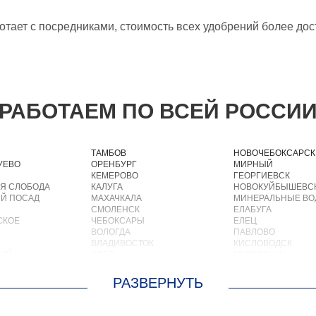
тает с посредниками, стоимость всех удобрений более дост
РАБОТАЕМ ПО ВСЕЙ РОССИ
ТАМБОВ
НОВОЧЕБОКСАРСК
УЕВО
ОРЕНБУРГ
МИРНЫЙ
КЕМЕРОВО
ГЕОРГИЕВСК
Я СЛОБОДА
КАЛУГА
НОВОКУЙБЫШЕВС
Й ПОСАД
МАХАЧКАЛА
МИНЕРАЛЬНЫЕ В
СМОЛЕНСК
ЕЛАБУГА
СКОЕ
ЧЕБОКСАРЫ
ЕЛЕЦ
ВОЛОГДА
ПАВЛОВО
ВЛАДИВОСТОК
КИСЛОВОДСК
КИЙ
ОРЁЛ
КРОПОТКИН
АСТРАХАНЬ
УСОЛЬЕ
ОРЛОВ
НИЖНЕВАРТОВСК
О
КОСТРОМА
КОРЕНОВСК
ОСКРЕСЕНСКОЕ
ПСКОВ
ПИОНЕРСКИЙ
ИОКОМБИНАТА
ВЕЛИКИЙ НОВГОРОД
КИРИШИ