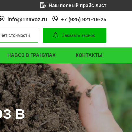
Наш полный прайс-лист
info@1navoz.ru
+7 (925) 921-19-25
чет стоимости
Заказать звонок
НАВОЗ В ГРАНУЛАХ
КОНТАКТЫ
З В
З В
З В