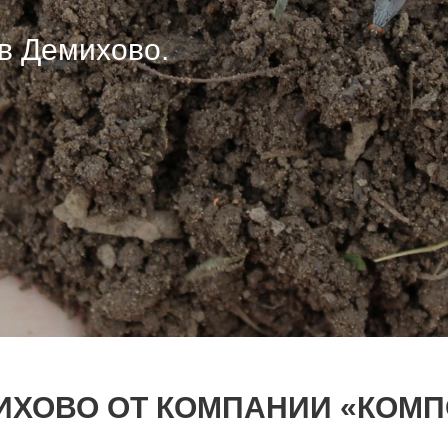
в Демихово.
в Демихово.
в Демихово.
ИХОВО ОТ КОМПАНИИ «КОМП