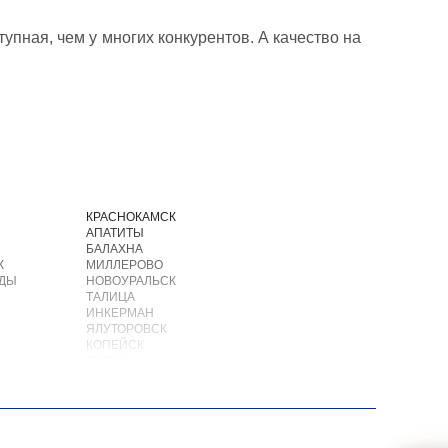
упная, чем у многих конкурентов. А качество на
И
КРАСНОКАМСК
АПАТИТЫ
БАЛАХНА
К
МИЛЛЕРОВО
ОДЫ
НОВОУРАЛЬСК
ТАЛИЦА
ИНКЕРМАН
ЯЛУТОРОВСК
КОПЕЙСК
САТКА
АХТУБИНСК
ИШИМБАЙ
БИРОБИДЖАН
ШАРЫПОВО
ВАЛДАЙ