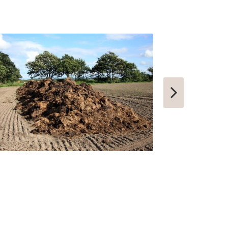
СИБАЙ
СОВЕТСК
КОНДРОВО
ТАШТАГОЛ
УСИНСК
НОВОТРОИЦК
ЗАРЕЧНЫЙ
НЫТВА
АРАМИЛЬ
КОТОВО
ФРОЛОВО
СЕМИЛУКИ
УСТЬ-КУТ
СЛОБОДСКОЙ
ПИКАЛЕВО
К
КОВЫЛКИНО
ПОЛЯРНЫЙ
ЫЙ
КУЛЕБАКИ
СЕРГАЧ
ПОРХОВ
РЫБНОЕ
АТКАРСК
ЕРШОВ
ГУБКИНСКИЙ
ЗАРИНСК
НОВОЗЫБКОВ
КИРИЛЛОВ
ЕССКИЙ
БОГУЧАР