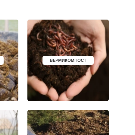
И
БОРОВСК
МЕДЫНЬ
СОРТАВАЛА
КАЛТАН
ЮРГА
ВЯТСКИЕ ПОЛЯНЫ
ОЛЕНЕГОРСК
ЛЫСЬВА
НЕРЮНГРИ
АРСК
УДОМЛЯ
АМУРСК
ВЕРМИКОМПОСТ
ЧЕБАРКУЛЬ
НОЯБРЬСК
ГОРОХОВЕЦ
КАЛАЧ
БАЛТИЙСК
ЛЮДИНОВО
МЕЩОВСК
ЕЛИЗОВО
КИСЕЛЕВСК
БОГОТОЛ
РУЗАЕВКА
БУГУРУСЛАН
АРТЕМОВСКИЙ
КРАСНОТУРЬИНСК
СЕВЕРСК
ВЕНЕВ