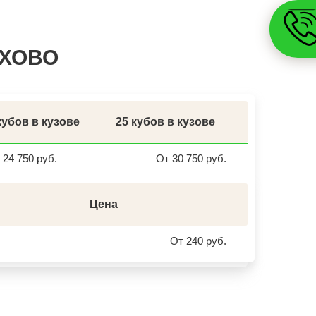
КУЙБЫШЕВ
СОЛИКАМСК
РОСЛАВЛЬ
ЗАВОДОУКОВСК
ИХОВО
ЮЖНОУРАЛЬСК
ДЮРТЮЛИ
УЧАЛЫ
ВАЛУЙКИ
УРЮПИНСК
ЧАПЛЫГИН
МОНЧЕГОРСК
кубов в кузове
25 кубов в кузове
БЕЛИНСКИЙ
ПОХВИСТНЕВО
РАССКАЗОВО
24 750 руб.
От 30 750 руб.
МЕГИОН
ТОПКИ
ЗЕЛЕНОГОРСК
ДМИТРОВСК
Цена
СКОПИН
МАРКС
ПЕТРОВСК
От 240 руб.
ЗЕЛЕНОКУМСК
НУРЛАТ
ЗУБЦОВ
САЯНОГОРСК
АША
ОНЕГА
БЕЛОРЕЦК