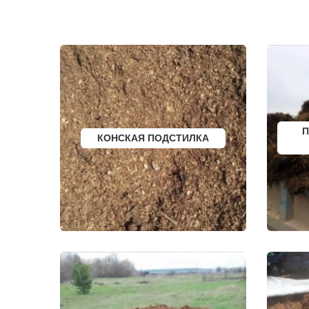
ЗАРЕЧЬЕ
ТИШКОВО
ЗВЕНИГОРОД
ТОМИЛИНО
ЗЕЛЕНОГРАД
ТРОИЦК
ЗЕЛЕНОГРАДСКИЙ
ТРОИЦКОЕ
ЗНАМЯ ОКТЯБРЯ
ТУГОЛЕССК
ИВАНТЕЕВКА
ТУПИКОВО
ИКША
ТУЧКОВО
ИСТРА
УВАРОВКА
КАЛИНИНЕЦ
УДЕЛЬНАЯ
КАШИРА
УЗУНОВО
КИЕВСКИЙ
УСПЕНСКО
КЛИМОВСК
ФИРСАНОВ
П
КОНСКАЯ ПОДСТИЛКА
КЛИН
ФОМИНСКО
КЛЯЗЬМА
ФОСФОРИТ
КНУТОВО
ФРЯЗИНО
КОЖИНО
ФРЯНОВО
КОКОШКИНО
ХИМКИ
КОЛЮБАКИНО
ХОРЛОВО
КОММУНАРКА
ХОТЬКОВО
КОНСТАНТИНОВО
ЧЕРЕПОВО
КОРЕНЕВО
ЧЕРКИЗОВО
КОРОЛЕВ
ЧЕРНОГОЛО
КОСИНО
ЧЕРНОЕ
КОТЕЛЬНИКИ
ЧЕРУСТИ
КРАСКОВО
ЧЕХОВ
КРАСНАЯ ПАХРА
ШАРАПОВО
КРАСНОАРМЕЙСК
ШАТУРА
КРАСНОГОРСК
ШАТУРТОРФ