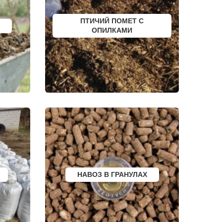
БЕЛОКУРИХА
 АМУРЕ
КОРЯЖМА
ЮРЬЕВ-ПОЛЬСКИЙ
ПТИЧИЙ ПОМЕТ С
ФУРМАНОВ
ОПИЛКАМИ
НИЖНЕУДИНСК
РСК
ШЕЛЕХОВ
УРЖУМ
ЛЕБЕДЯНЬ
ЛЫСКОВО
КАЛАЧИНСК
СОРОЧИНСК
ГОРНОЗАВОДСК
ВЕРХНИЙ ТАГИЛ
КАРПИНСК
БЕЛЕВ
ДОНСКОЙ
СТАРОДУБ
БУТУРЛИНОВКА
ТАЙШЕТ
ГВАРДЕЙСК
СУХИНИЧИ
ОСИННИКИ
НАВОЗ В ГРАНУЛАХ
МОРОЗОВСК
АЛАПАЕВСК
ИЗОБИЛЬНЫЙ
МОРШАНСК
БУГУЛЬМА
БУИНСК