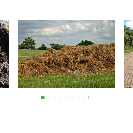
ЕНО
КРЫМСК
ВЕРХНЯЯ ПЫШМА
АЛЕКСАНДРОВ
РОССОШЬ
ЭНГЕЛЬС
УСТЬ ЛАБИНСК
МАГНИТОГОРСК
КОМСОМОЛЬСК
КИЙ
БЛАГОВЕЩЕНСК
РЖЕВ
СКИЙ
ОБНИНСК
АЛЕКСЕЕВКА
КОЛА
ВЯЗЬМА
КИРОВСК
ИШИМ
СВОБОДНЫЙ
ПОКРОВ
ОСАД
БОР
ЗЕЛЕНОДОЛЬСК
ЫЕ ПРУДЫ
ПАВЛОВСК
ЛИВНЫ
ВЛАДИКАВКАЗ
БОБРОВ
КОВСКИЙ
ЮЖНО САХАЛИНСК
ЛИСКИ
ДЕРБЕНТ
КУЗНЕЦК
ГОРСК
АНГАРСК
БАЛАШОВ
СТЕРЛИТАМАК
ВЫШНИЙ ВОЛОЧЕ
ГРЯЗИ
БЕЛОЯРСКИЙ
ДНО
ГУСЬ ХРУСТАЛЬН
ПАВНА
ТЕМРЮК
ИЗБЕРБАШ
ЛУГА
НАЗРАНЬ
РОДОК
БАТАЙСК
АБИНСК
Я
МАЙКОП
ПЕРЕВОЗ
РЫБИНСК
ИСКИТИМ
СЛАВЯНСК НА КУБАНИ
СЫСЕРТЬ
ТУЙМАЗЫ
КЫЗЫЛ
МУРОМ
МИХАЙЛОВКА
ЩИК
СЫЗРАНЬ
АКСАЙ
ПУШКИН
ПЕРЕСЛАВЛЬ ЗАЛ