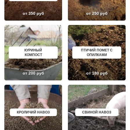
ЗЕЛЕНОГРАДСКИЙ
СЕРОВ
ЗНАМЯ ОКТЯБРЯ
АЛЬМЕТЬЕВСК
ИВАНТЕЕВКА
ГРОЗНЫЙ
от 350 руб
от 250 руб
ИКША
ЗЛАТОУСТ
ИСТРА
НОВОЧЕБОКСАРСК
КАЛИНИНЕЦ
МИРНЫЙ
КАШИРА
ГЕОРГИЕВСК
КИЕВСКИЙ
НОВОКУЙБЫШЕВСК
КЛИМОВСК
МИНЕРАЛЬНЫЕ ВОДЫ
КЛИН
ЕЛАБУГА
КЛЯЗЬМА
ЕЛЕЦ
КУРИНЫЙ
ПТИЧИЙ ПОМЕТ С
КНУТОВО
ПАВЛОВО
КОМПОСТ
ОПИЛКАМИ
КОЖИНО
КИСЛОВОДСК
КОКОШКИНО
КРОПОТКИН
КОЛЮБАКИНО
УСОЛЬЕ
КОММУНАРКА
НИЖНЕВАРТОВСК
от 200 руб
от 180 руб
КОНСТАНТИНОВО
КОРЕНОВСК
КОРЕНЕВО
ПИОНЕРСКИЙ
КОРОЛЕВ
КИРИШИ
КОСИНО
САРОВ
КОТЕЛЬНИКИ
ЧАПАЕВСК
КРАСКОВО
АЛЕКСИН
КРАСНАЯ ПАХРА
БЕЛОРЕЧЕНСК
КРАСНОАРМЕЙСК
БОЛЬШОЙ КАМЕНЬ
КРОЛИЧИЙ НАВОЗ
СВИНОЙ НАВОЗ
КРАСНОГОРСК
КИРЖАЧ
КРАСНОЗАВОДСК
ПРИОЗЕРСК
КРАСНОЗНАМЕНСК
САЛЬСК
КРАТОВО
ТОБОЛЬСК