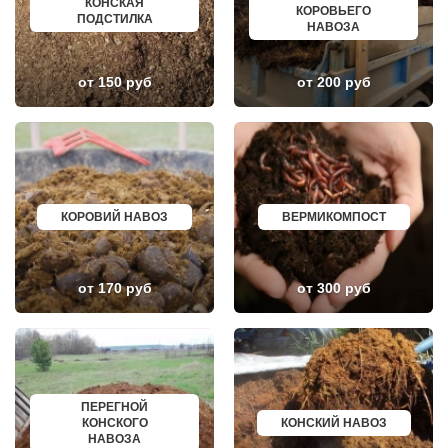
КОНСКАЯ
ГЛЕБОВСКИЙ
ГОРЯЧИЙ КЛЮЧ
КОРОВЬЕГО
ПОДСТИЛКА
ГОЛИЦИНО
БОРОВИЧИ
НАВОЗА
ГОРКИ ЛЕНИНСКИЕ
ХАНТЫ МАНСИЙСК
ГОРКИ-10
ДМИТРИЕВ
ДАВЫДОВО
ПЕТРОПАВЛОВСК КАМЧАТСКИЙ
от 150 руб
от 200 руб
ДЕДЕНЕВО
АПШЕРОНСК
ДЕДОВСК
ВЕЛИКИЕ ЛУКИ
ДЕМИХОВО
ЛОМОНОСОВ
ДЗЕРЖИНСКИЙ
НИЖНЕКАМСК
ДМИТРОВ
КАСПИЙСК
ДОЛГОПРУДНЫЙ
АЧИНСК
ДОМОДЕДОВО
ЧЕРКЕССК
ДОРОХОВО
ЖЕЛЕЗНОГОРСК
ДРЕЗНА
АСБЕСТ
КОРОВИЙ НАВОЗ
ВЕРМИКОМПОСТ
ДРУЖБА
БОРИСОГЛЕБСК
ДУБКИ
БУЗУЛУК
ДУБНА
ЕССЕНТУКИ
ДУБОВАЯ РОЩА
КАНСК
от 170 руб
от 300 руб
ЕГОРЬЕВСК
ТОСНО
ЖЕЛЕЗНОДОРОЖНЫЙ
ЭЛИСТА
ЖИЛЕВО
ХАСАВЮРТ
ЖУКОВСКИЙ
УХТА
ЗАГОРЯНСКИЙ
НОРИЛЬСК
ЗАПРУДНЯ
РЕЖ
ЗАРАЙСК
НОВОАЛТАЙСК
ПЕРЕГНОЙ
ЗАРЕЧЬЕ
НЕВИННОМЫССК
КОНСКОГО
КОНСКИЙ НАВОЗ
ЗВЕНИГОРОД
ГОРНО АЛТАЙСК
НАВОЗА
ЗЕЛЕНОГРАД
КИНЕШМА