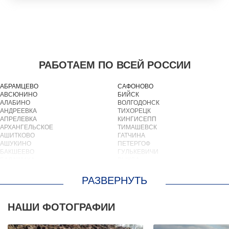
РАБОТАЕМ ПО ВСЕЙ РОССИИ
АБРАМЦЕВО
САФОНОВО
АВСЮНИНО
БИЙСК
АЛАБИНО
ВОЛГОДОНСК
АНДРЕЕВКА
ТИХОРЕЦК
АПРЕЛЕВКА
КИНГИСЕПП
АРХАНГЕЛЬСКОЕ
ТИМАШЕВСК
АШИТКОВО
ГАТЧИНА
АШУКИНО
ПЕТЕРГОФ
БАКШЕЕВО
ГУЛЬКЕВИЧИ
БАЛАШИХА
ВЫКСА
БАРВИХА
БЕРЕЗОВСКИЙ
БАРЫБИНО
ВЫБОРГ
БЕЛООЗЕРСКИЙ
ТУАПСЕ
БЕЛООМУТ
ЗИМА
БЕЛЫЕ СТОЛБЫ
БРАТСК
НАШИ ФОТОГРАФИИ
БОГОРОДСКОЕ
СЕВЕРОДВИНСК
БОЛЬШИЕ ВЯЗЕМЫ
БАЛАКОВО
БОЛЬШИЕ ДВОРЫ
НАХОДКА