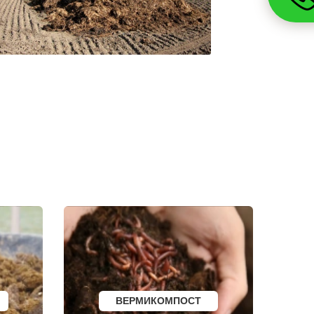
РАССКАЗОВО
МЕГИОН
ТОПКИ
ЗЕЛЕНОГОРСК
ДМИТРОВСК
СКОПИН
МАРКС
ПЕТРОВСК
ЗЕЛЕНОКУМСК
НУРЛАТ
ЗУБЦОВ
САЯНОГОРСК
АША
ОНЕГА
БЕЛОРЕЦК
И
СИБАЙ
СОВЕТСК
КОНДРОВО
ТАШТАГОЛ
УСИНСК
НОВОТРОИЦК
ЗАРЕЧНЫЙ
НЫТВА
АРАМИЛЬ
КОТОВО
ФРОЛОВО
СЕМИЛУКИ
ВЕРМИКОМПОСТ
УСТЬ-КУТ