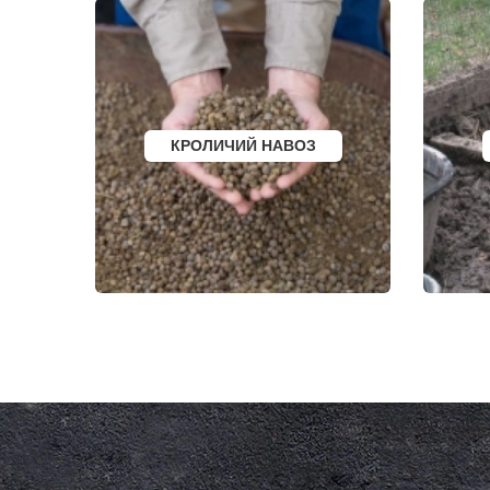
КЛЯЗЬМА
ФОСФОРИТ
КНУТОВО
ФРЯЗИНО
КОЖИНО
ФРЯНОВО
КОКОШКИНО
ХИМКИ
КОЛЮБАКИНО
ХОРЛОВО
КОММУНАРКА
ХОТЬКОВО
КОНСТАНТИНОВО
ЧЕРЕПОВО
КОРЕНЕВО
ЧЕРКИЗОВО
КОРОЛЕВ
ЧЕРНОГОЛО
КРОЛИЧИЙ НАВОЗ
КОСИНО
ЧЕРНОЕ
КОТЕЛЬНИКИ
ЧЕРУСТИ
КРАСКОВО
ЧЕХОВ
КРАСНАЯ ПАХРА
ШАРАПОВО
КРАСНОАРМЕЙСК
ШАТУРА
КРАСНОГОРСК
ШАТУРТОРФ
КРАСНОЗАВОДСК
ШАХОВСКА
КРАСНОЗНАМЕНСК
ШЕРЕМЕТЬ
КРАТОВО
ШИШКИН Л
КРЮКОВО
ЩЕЛКОВО
КУБИНКА
ЩЕРБИНКА
КУПАВНА
ЭЛЕКТРОГО
КУРОВСКОЕ
ЭЛЕКТРОИЗ
ЛЕСНОЙ
ЭЛЕКТРОСТ
ЛЕТОВО
ЭЛЕКТРОУГ
ЛИКИНО-ДУЛЕВО
ЮБИЛЕЙН
ЛОБАНОВО
ЮПИТЕР
ЛОБНЯ
ЯКОВЛЕВС
ЛОПАТИНСКИЙ
ЯХРОМА