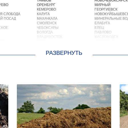
ТАМБОВ
НОВОЧЕБОКСАРСК
УЕВО
ОРЕНБУРГ
МИРНЫЙ
КЕМЕРОВО
ГЕОРГИЕВСК
Я СЛОБОДА
КАЛУГА
НОВОКУЙБЫШЕВС
Й ПОСАД
МАХАЧКАЛА
МИНЕРАЛЬНЫЕ В
СМОЛЕНСК
ЕЛАБУГА
СКОЕ
ЧЕБОКСАРЫ
ЕЛЕЦ
ВОЛОГДА
ПАВЛОВО
ВЛАДИВОСТОК
КИСЛОВОДСК
КИЙ
ОРЁЛ
КРОПОТКИН
АСТРАХАНЬ
УСОЛЬЕ
ОРЛОВ
НИЖНЕВАРТОВСК
О
КОСТРОМА
КОРЕНОВСК
ОСКРЕСЕНСКОЕ
ПСКОВ
ПИОНЕРСКИЙ
ИОКОМБИНАТА
ВЕЛИКИЙ НОВГОРОД
КИРИШИ
ОЛЬШЕВИК
НАБЕРЕЖНЫЕ ЧЕЛНЫ
САРОВ
ОЛОДАРСКОГО
МУРМАНСК
ЧАПАЕВСК
ОРОВСКОГО
АРХАНГЕЛЬСК
АЛЕКСИН
М. ЦЮРУПЫ
САРАНСК
БЕЛОРЕЧЕНСК
ЛЕСНЫЕ ПОЛЯНЫ
ПЕТРОЗАВОДСК
БОЛЬШОЙ КАМЕНЬ
МС
ОТРАДНЫЙ
КИРЖАЧ
ЕН
ЧЕРЕПОВЕЦ
ПРИОЗЕРСК
КИЙ
ОБЬ
САЛЬСК
ЛЬНЫЙ
НОВОКУЗНЕЦК
ТОБОЛЬСК
СКИЙ
ПЯТИГОРСК
ВОТКИНСК
ОТРАДНОЕ
КИЗЛЯР
УЛАН УДЭ
БЕРДСК
СОВЕТСКИЙ
НЕФТЕЮГАНСК