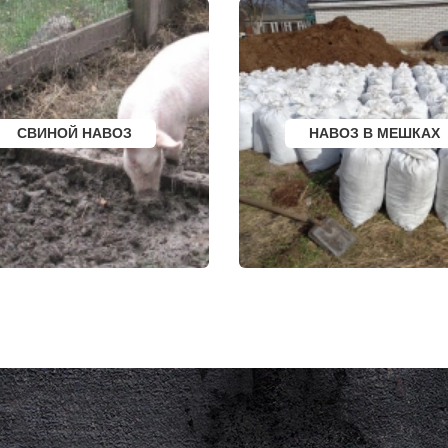
НЫЙ
ГУЛЬКЕВИЧИ
МИЧУРИНСК
ВЫКСА
ВЯЗНИКИ
БЕРЕЗОВСКИЙ
ГОРОДЕЦ
ВЫБОРГ
САСОВО
ТУАПСЕ
СУХОЙ ЛОГ
ЗИМА
ГУРЬЕВСК
БРАТСК
МИХАЙЛОВ
СЕВЕРОДВИНСК
НЯГАНЬ
ВКА
БАЛАКОВО
МЕЛЕУЗ
СВИНОЙ НАВОЗ
НАВОЗ В МЕШКАХ
НАХОДКА
КОЛЬЧУГИНО
КОЛПИНО
КАМЫШИН
ЕЙСК
ТИХВИН
ВОЛЖСК
НОВОШАХТИНСК
НОВЫЙ УРЕНГОЙ
ВОЛЬСК
ЛЮБИМ
КОНАКОВО
Я
ОСТРОВ
САРАПУЛ
ЕВСКИЙ
АЗОВ
КОМСОМОЛЬСК НА
ЕС
ЛАБИНСК
КИЗИЛЮРТ
КСТОВО
МИХАЙЛОВСК
ЧАЙКОВСКИЙ
ПЕТУШКИ
РСК
НОВОЧЕРКАССК
ПРИМОРСКО АХТА
ОЛЯТОР
МИАСС
ЛЕСОСИБИРСК
АЛЬ
НАЛЬЧИК
БУДЕННОВСК
ЛИ
УССУРИЙСК
КАЛЯЗИН
ЫЙ
КАМЕНСК ШАХТИНСКИЙ
ГЛАЗОВ
КРАСНОЕ СЕЛО
РУБЦОВСК
КОЕ
ОРСК
ГУБКИН
БЕРЕЗНИКИ
КЛИНЦЫ