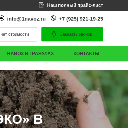
Наш полный прайс-лист
info@1navoz.ru
+7 (925) 921-19-25
чет стоимости
Заказать звонок
НАВОЗ В ГРАНУЛАХ
КОНТАКТЫ
ЭКО» В
ЭКО» В
ЭКО» В