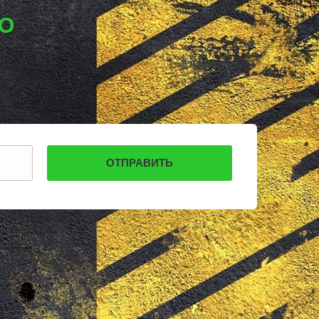
КАРПИНСК
БЕЛЕВ
ВО
ДОНСКОЙ
СТАРОДУБ
БУТУРЛИНОВКА
ТАЙШЕТ
ГВАРДЕЙСК
СУХИНИЧИ
ОСИННИКИ
МОРОЗОВСК
АЛАПАЕВСК
ИЗОБИЛЬНЫЙ
МОРШАНСК
БУГУЛЬМА
БУИНСК
ЛИХОСЛАВЛЬ
СУВОРОВ
СНЕЖИНСК
ТЫНДА
БИРЮЧ
НОВЫЙ ОСКОЛ
ВЕЛИКИЙ УСТЮГ
НИКОЛЬСК
ЛЕНИНСК-КУЗНЕЦКИЙ
НАЗАРОВО
ЛОДЕЙНОЕ ПОЛЕ
МАГАДАН
ГНИ
КРАСНОСЛОБОДСК