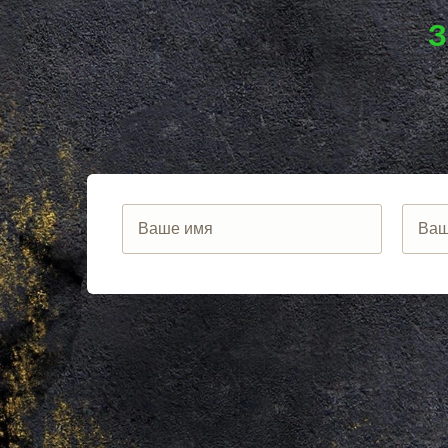
ЛОСИНО-ПЕТРОВСКИЙ
АНАПА
ЛОТОШИНО
ЕКАТЕРИНБ
З
ЛУКИНО
КРАСНОДАР
ЛУНЕВО
НОВОСИБИ
ЛУХОВИЦЫ
ВОРОНЕЖ
ЛЫТКАРИНО
ИРКУТСК
ЛЬВОВСКИЙ
РОСТОВ
ЛЮБЕРЦЫ
САМАРА
ЛЮБУЧАНЫ
НЕЯ
МАЛАХОВКА
ВОЛГОГРАД
МАЛИНО
НИЖНИЙ Н
МАМЫРИ
КРАСНОЯР
МАРФИНО
ЧЕЛЯБИНС
МЕНДЕЛЕЕВО
УФА
МЕШКОВО
САНКТ-ПЕТ
МЕЩЕРИНО
ПЕРМЬ
МИХНЕВО
КАЗАНЬ
МИШЕРОНСКИЙ
РОСТОВ НА
МОЖАЙСК
САРАТОВ
МОЛОДЕЖНЫЙ
ТЮМЕНЬ
МОЛОКОВО
КАЛИНИНГР
МОНИНО
ТУЛА
МОСКОВСКИЙ
ПЕНЗА
МУХАНОВО
ЯРОСЛАВЛ
МЫТИЩИ
БАРНАУЛ
НАРО-ФОМИНСК
ОМСК
НАХАБИНО
БЕЛГОРОД
НЕКРАСОВКА
ЛИПЕЦК