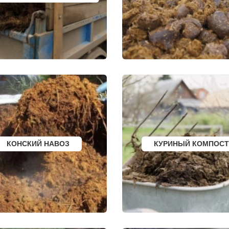
ДЕРБЕНТ
КУЗНЕЦК
ГОРСК
АНГАРСК
БАЛАШОВ
СТЕРЛИТАМАК
ВЫШНИЙ ВОЛОЧЕ
ГРЯЗИ
БЕЛОЯРСКИЙ
ДНО
ГУСЬ ХРУСТАЛЬН
ПАВНА
ТЕМРЮК
ИЗБЕРБАШ
ЛУГА
НАЗРАНЬ
РОДОК
БАТАЙСК
АБИНСК
Я
МАЙКОП
ПЕРЕВОЗ
РЫБИНСК
ИСКИТИМ
СЛАВЯНСК НА КУБАНИ
СЫСЕРТЬ
ТУЙМАЗЫ
КЫЗЫЛ
МУРОМ
МИХАЙЛОВКА
ЩИК
СЫЗРАНЬ
АКСАЙ
ПУШКИН
ПЕРЕСЛАВЛЬ ЗАЛ
ВСЕВОЛОЖСК
ЖУКОВ
АРЗАМАС
КУРЧАТОВ
АРМАВИР
УГЛИЧ
КОНСКИЙ НАВОЗ
КУРИНЫЙ КОМПОСТ
СЛАНЦЫ
ШЕБЕКИНО
ИЙ БОР
ПЛАСТ
БЕЛОВО
САФОНОВО
СОКОЛ
БИЙСК
ОЗЕРСК
ВОЛГОДОНСК
ОКТЯБРЬСК
ТИХОРЕЦК
КИМРЫ
КИНГИСЕПП
КОТЛАС
Е
ТИМАШЕВСК
УСТЬ ИЛИМСК
КА
ГАТЧИНА
ШАДРИНСК
Е
ПЕТЕРГОФ
ДАНКОВ