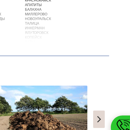
КРАСНОКАМСК
АПАТИТЫ
БАЛАХНА
К
МИЛЛЕРОВО
ОДЫ
НОВОУРАЛЬСК
ТАЛИЦА
ИНКЕРМАН
ЯЛУТОРОВСК
КОПЕЙСК
САТКА
АХТУБИНСК
ИШИМБАЙ
БИРОБИДЖАН
ШАРЫПОВО
ВАЛДАЙ
КУЙБЫШЕВ
СОЛИКАМСК
РОСЛАВЛЬ
ЗАВОДОУКОВСК
ЮЖНОУРАЛЬСК
ДЮРТЮЛИ
УЧАЛЫ
ВАЛУЙКИ
УРЮПИНСК
ЧАПЛЫГИН
МОНЧЕГОРСК
БЕЛИНСКИЙ
ПОХВИСТНЕВО