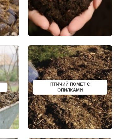
СЛОБОДСКОЙ
ПИКАЛЕВО
К
КОВЫЛКИНО
ПОЛЯРНЫЙ
ЫЙ
КУЛЕБАКИ
СЕРГАЧ
ПОРХОВ
РЫБНОЕ
АТКАРСК
ЕРШОВ
ГУБКИНСКИЙ
ЗАРИНСК
НОВОЗЫБКОВ
КИРИЛЛОВ
ЕССКИЙ
БОГУЧАР
БОРОВСК
МЕДЫНЬ
ПТИЧИЙ ПОМЕТ С
СОРТАВАЛА
КАЛТАН
ОПИЛКАМИ
ЮРГА
ВЯТСКИЕ ПОЛЯНЫ
ОЛЕНЕГОРСК
ЛЫСЬВА
НЕРЮНГРИ
АРСК
УДОМЛЯ
АМУРСК
ЧЕБАРКУЛЬ