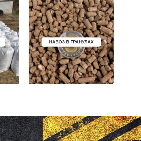
НОЯБРЬСК
ГОРОХОВЕЦ
КАЛАЧ
БАЛТИЙСК
ЛЮДИНОВО
МЕЩОВСК
ЕЛИЗОВО
КИСЕЛЕВСК
БОГОТОЛ
НАВОЗ В ГРАНУЛАХ
РУЗАЕВКА
БУГУРУСЛАН
АРТЕМОВСКИЙ
КРАСНОТУРЬИНСК
СЕВЕРСК
ВЕНЕВ
БЕЛОКУРИХА
 АМУРЕ
КОРЯЖМА
ЮРЬЕВ-ПОЛЬСКИЙ
ФУРМАНОВ
НИЖНЕУДИНСК
РСК
ШЕЛЕХОВ
УРЖУМ
ЛЕБЕДЯНЬ
ЛЫСКОВО
КАЛАЧИНСК
СОРОЧИНСК
ГОРНОЗАВОДСК
ВЕРХНИЙ ТАГИЛ