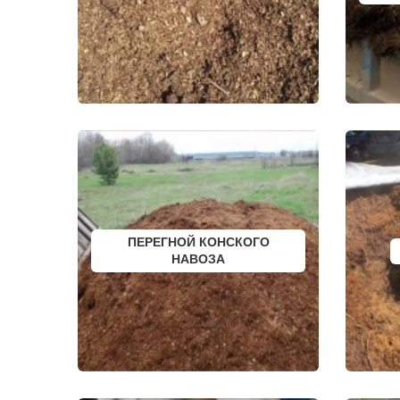
ДОЛГОПРУДНЫЙ
СНЕГИРИ
ДОМОДЕДОВО
СОЛНЕЧНО
ДОРОХОВО
СОЛНЦЕВО
ДРЕЗНА
СОФРИНО
ДРУЖБА
СОФЬИНО
ДУБКИ
СТАРАЯ КУ
ДУБНА
СТАРБЕЕВО
ДУБОВАЯ РОЩА
СТАРЫЙ ГО
ЕГОРЬЕВСК
СТОЛБОВА
ЖЕЛЕЗНОДОРОЖНЫЙ
СТУПИНО
ЖИЛЕВО
СХОДНЯ
ЖУКОВСКИЙ
СЫЧЕВО
ЗАГОРЯНСКИЙ
ТАЛДОМ
ЗАПРУДНЯ
ТЕКСТИЛЬ
ЗАРАЙСК
ТЕМПЫ
ЗАРЕЧЬЕ
ТИШКОВО
ЗВЕНИГОРОД
ТОМИЛИНО
ПЕРЕГНОЙ КОНСКОГО
ЗЕЛЕНОГРАД
ТРОИЦК
ЗЕЛЕНОГРАДСКИЙ
НАВОЗА
ТРОИЦКОЕ
ЗНАМЯ ОКТЯБРЯ
ТУГОЛЕССК
ИВАНТЕЕВКА
ТУПИКОВО
ИКША
ТУЧКОВО
ИСТРА
УВАРОВКА
КАЛИНИНЕЦ
УДЕЛЬНАЯ
КАШИРА
УЗУНОВО
КИЕВСКИЙ
УСПЕНСКО
КЛИМОВСК
ФИРСАНОВ
КЛИН
ФОМИНСКО