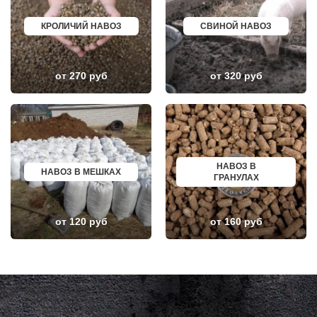
ЗНАМЯ ОКТЯБРЯ
АЛЬМЕТЬЕВСК
ИВАНТЕЕВКА
ГРОЗНЫЙ
КРОЛИЧИЙ НАВОЗ
СВИНОЙ НАВОЗ
ИКША
ЗЛАТОУСТ
ИСТРА
НОВОЧЕБОКСАРСК
КАЛИНИНЕЦ
МИРНЫЙ
КАШИРА
ГЕОРГИЕВСК
от 270 руб
от 320 руб
КИЕВСКИЙ
НОВОКУЙБЫШЕВСК
КЛИМОВСК
МИНЕРАЛЬНЫЕ ВОДЫ
КЛИН
ЕЛАБУГА
КЛЯЗЬМА
ЕЛЕЦ
КНУТОВО
ПАВЛОВО
КОЖИНО
КИСЛОВОДСК
КОКОШКИНО
КРОПОТКИН
КОЛЮБАКИНО
УСОЛЬЕ
НАВОЗ В
КОММУНАРКА
НИЖНЕВАРТОВСК
НАВОЗ В МЕШКАХ
ГРАНУЛАХ
КОНСТАНТИНОВО
КОРЕНОВСК
КОРЕНЕВО
ПИОНЕРСКИЙ
КОРОЛЕВ
КИРИШИ
КОСИНО
САРОВ
от 120 руб
от 160 руб
КОТЕЛЬНИКИ
ЧАПАЕВСК
КРАСКОВО
АЛЕКСИН
КРАСНАЯ ПАХРА
БЕЛОРЕЧЕНСК
КРАСНОАРМЕЙСК
БОЛЬШОЙ КАМЕНЬ
КРАСНОГОРСК
КИРЖАЧ
КРАСНОЗАВОДСК
ПРИОЗЕРСК
КРАСНОЗНАМЕНСК
САЛЬСК
КРАТОВО
ТОБОЛЬСК
КРЮКОВО
ВОТКИНСК