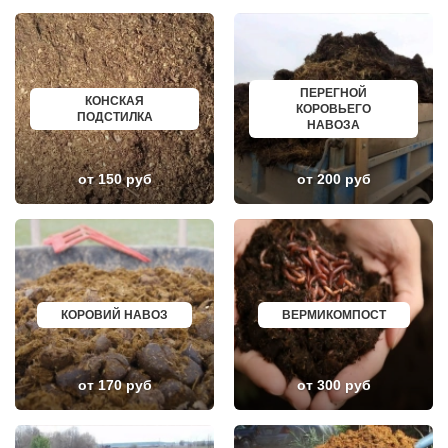
БОРОДИНО
ЕЙСК
БОТАКОВО
ВОЛЖСК
БРОННИЦЫ
НОВЫЙ УРЕНГОЙ
БУРЦЕВО
ЛЮБИМ
БУТОВО
ОСТРОВ
ПЕРЕГНОЙ
БЫКОВО
АЗОВ
КОНСКАЯ
КОРОВЬЕГО
БЫЛОВО
ЛАБИНСК
ПОДСТИЛКА
НАВОЗА
ВАЛУЕВО
КСТОВО
ВАТУТИНКИ
ЧАЙКОВСКИЙ
ВЕРБИЛКИ
НОВОЧЕРКАССК
ВЕРЕЙКА
МИАСС
от 150 руб
от 200 руб
ВЕРЕЯ
НАЛЬЧИК
ВЕРХНЕЕ МЯЧКОВО
УССУРИЙСК
ВЕРХОВЬЕ
КАМЕНСК ШАХТИНСКИЙ
ВИДНОЕ
КРАСНОЕ СЕЛО
ВИШНЯКОВСКИЕ ДАЧИ
ОРСК
ВЛАСЬЕВО
БЕРЕЗНИКИ
ВНУКОВО
ЯКУТСК
ВОЛОКОЛАМСК
КАМЕНСК УРАЛЬСКИЙ
КОРОВИЙ НАВОЗ
ВЕРМИКОМПОСТ
ВОРОНОВО
БАЛАБАНОВО
ВОСКРЕСЕНСК
ВОЛОСОВО
ВОСТОЧНЫЙ
СЕРТОЛОВО
ВОСТРЯКОВО
ПЕРВОУРАЛЬСК
ВОСХОД
КИНЕЛЬ
от 170 руб
от 300 руб
ВЫСОКОВСК
НЕФТЕКАМСК
ГАЗОПРОВОД
БОГОРОДСК
ГЛАГОЛЕВО
АРТЕМ
ГЛЕБОВСКИЙ
ГОРЯЧИЙ КЛЮЧ