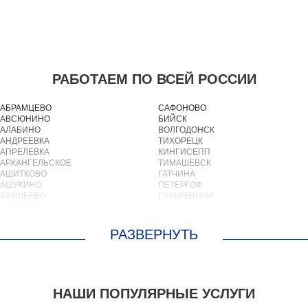
РАБОТАЕМ ПО ВСЕЙ РОССИИ
АБРАМЦЕВО
САФОНОВО
АВСЮНИНО
БИЙСК
АЛАБИНО
ВОЛГОДОНСК
АНДРЕЕВКА
ТИХОРЕЦК
АПРЕЛЕВКА
КИНГИСЕПП
АРХАНГЕЛЬСКОЕ
ТИМАШЕВСК
АШИТКОВО
ГАТЧИНА
АШУКИНО
ПЕТЕРГОФ
БАКШЕЕВО
ГУЛЬКЕВИЧИ
БАЛАШИХА
ВЫКСА
БАРВИХА
БЕРЕЗОВСКИЙ
БАРЫБИНО
ВЫБОРГ
БЕЛООЗЕРСКИЙ
ТУАПСЕ
БЕЛООМУТ
ЗИМА
БЕЛЫЕ СТОЛБЫ
БРАТСК
БОГОРОДСКОЕ
СЕВЕРОДВИНСК
БОЛЬШИЕ ВЯЗЕМЫ
БАЛАКОВО
НАШИ ПОПУЛЯРНЫЕ УСЛУГИ
БОЛЬШИЕ ДВОРЫ
НАХОДКА
БОЛЬШОЕ БУНЬКОВО
КОЛПИНО