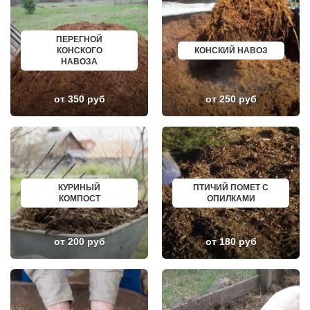
ГОЛИЦИНО
БОРОВИЧИ
ГОРКИ ЛЕНИНСКИЕ
ХАНТЫ МАНСИЙСК
ГОРКИ-10
ДМИТРИЕВ
ПЕРЕГНОЙ
ДАВЫДОВО
ПЕТРОПАВЛОВСК КАМЧАТСКИЙ
КОНСКОГО
КОНСКИЙ НАВОЗ
ДЕДЕНЕВО
АПШЕРОНСК
НАВОЗА
ДЕДОВСК
ВЕЛИКИЕ ЛУКИ
ДЕМИХОВО
ЛОМОНОСОВ
ДЗЕРЖИНСКИЙ
НИЖНЕКАМСК
ДМИТРОВ
КАСПИЙСК
от 350 руб
от 250 руб
ДОЛГОПРУДНЫЙ
АЧИНСК
ДОМОДЕДОВО
ЧЕРКЕССК
ДОРОХОВО
ЖЕЛЕЗНОГОРСК
ДРЕЗНА
АСБЕСТ
ДРУЖБА
БОРИСОГЛЕБСК
ДУБКИ
БУЗУЛУК
ДУБНА
ЕССЕНТУКИ
ДУБОВАЯ РОЩА
КАНСК
КУРИНЫЙ
ПТИЧИЙ ПОМЕТ С
ЕГОРЬЕВСК
ТОСНО
КОМПОСТ
ОПИЛКАМИ
ЖЕЛЕЗНОДОРОЖНЫЙ
ЭЛИСТА
ЖИЛЕВО
ХАСАВЮРТ
ЖУКОВСКИЙ
УХТА
от 200 руб
от 180 руб
ЗАГОРЯНСКИЙ
НОРИЛЬСК
ЗАПРУДНЯ
РЕЖ
ЗАРАЙСК
НОВОАЛТАЙСК
ЗАРЕЧЬЕ
НЕВИННОМЫССК
ЗВЕНИГОРОД
ГОРНО АЛТАЙСК
ЗЕЛЕНОГРАД
КИНЕШМА
ЗЕЛЕНОГРАДСКИЙ
СЕРОВ