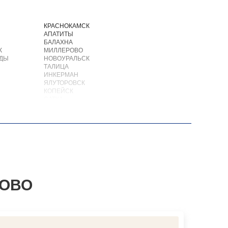
КРАСНОКАМСК
АПАТИТЫ
БАЛАХНА
К
МИЛЛЕРОВО
ОДЫ
НОВОУРАЛЬСК
ТАЛИЦА
ИНКЕРМАН
ЯЛУТОРОВСК
КОПЕЙСК
САТКА
АХТУБИНСК
ИШИМБАЙ
БИРОБИДЖАН
ШАРЫПОВО
ВАЛДАЙ
КУЙБЫШЕВ
СОЛИКАМСК
РОСЛАВЛЬ
ЗАВОДОУКОВСК
ХОВО
ЮЖНОУРАЛЬСК
ДЮРТЮЛИ
УЧАЛЫ
ВАЛУЙКИ
УРЮПИНСК
ЧАПЛЫГИН