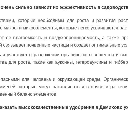
 очень сильно зависит их эффективность в садоводств
вами, которые необходимы для роста и развития расте
гие макро- и микроэлементы, которые легко усваиваются рас
ют ее влагоемкость и воздухопроницаемость, а также п
 связывает почвенные частицы и создает оптимальные усл
ая участвует в разложении органического вещества и вы
ва для роста, такие как ауксины, гетероауксины и гиббе
опасными для человека и окружающей среды. Органическ
имесей, которые могут накапливаться в почве и растен
твенный баланс элементов
аказать высококачественные удобрения в Демихово уж