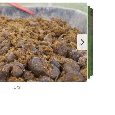
1
/
3
И