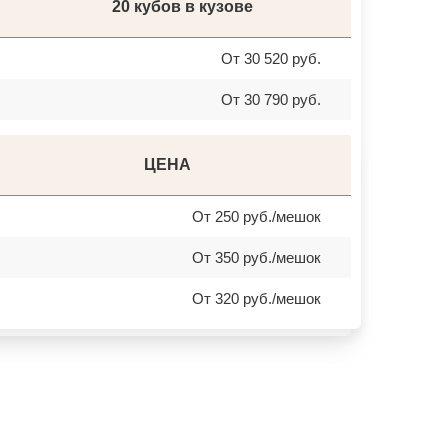
МОНЧЕГОРСК
20 кубов в кузове
БЕЛИНСКИЙ
ПОХВИСТНЕВО
РАССКАЗОВО
От 30 520 руб.
МЕГИОН
ТОПКИ
От 30 790 руб.
ЗЕЛЕНОГОРСК
ДМИТРОВСК
СКОПИН
МАРКС
ПЕТРОВСК
ЦЕНА
ЗЕЛЕНОКУМСК
НУРЛАТ
ЗУБЦОВ
От 250 руб./мешок
САЯНОГОРСК
АША
От 350 руб./мешок
ОНЕГА
БЕЛОРЕЦК
СИБАЙ
От 320 руб./мешок
СОВЕТСК
КОНДРОВО
ТАШТАГОЛ
УСИНСК
НОВОТРОИЦК
ЗАРЕЧНЫЙ
НЫТВА
АРАМИЛЬ
КОТОВО