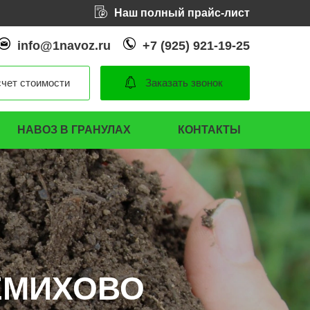
Наш полный прайс-лист
info@1navoz.ru
+7 (925) 921-19-25
чет стоимости
Заказать звонок
НАВОЗ В ГРАНУЛАХ
КОНТАКТЫ
ЕМИХОВО
ЕМИХОВО
ЕМИХОВО